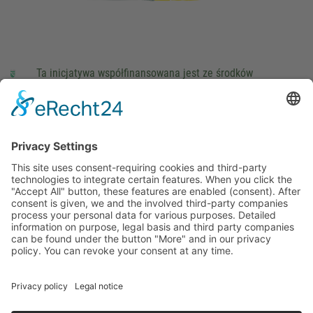
Ta inicjatywa współfinansowana jest ze środków
podatkowych na podstawie potwierdzonego przez
parlamentarzystów Landtagu Saksońskiego budżetu.
stopka redakcyjna
Ochrona danych osobowych
Cookie Settings
This site uses consent-requiring cookies and third-party
technologies to integrate certain features. When you click the
"Accept All" button, these features are enabled (consent).
After consent is given, we and the involved third-party
companies process your personal data for various purposes.
Detailed information on purpose, legal basis and third party
companies can be found under the button "More" and in our
privacy policy. You can revoke your consent at any time.