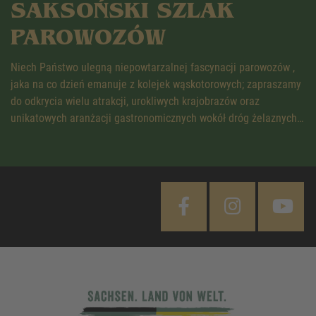
SAKSOŃSKI SZLAK
PAROWOZÓW
Niech Państwo ulegną niepowtarzalnej fascynacji parowozów ,
jaka na co dzień emanuje z kolejek wąskotorowych; zapraszamy
do odkrycia wielu atrakcji, urokliwych krajobrazów oraz
unikatowych aranżacji gastronomicznych wokół dróg żelaznych…