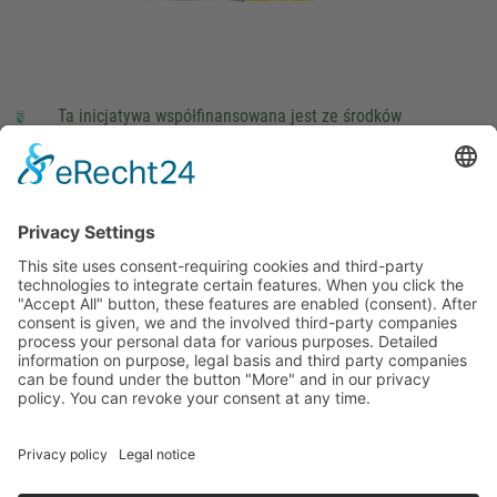
Ta inicjatywa współfinansowana jest ze środków
podatkowych na podstawie potwierdzonego przez
parlamentarzystów Landtagu Saksońskiego budżetu.
stopka redakcyjna
Ochrona danych osobowych
Cookie Settings
This site uses consent-requiring cookies and third-party
technologies to integrate certain features. When you click the
"Accept All" button, these features are enabled (consent).
After consent is given, we and the involved third-party
companies process your personal data for various purposes.
Detailed information on purpose, legal basis and third party
companies can be found under the button "More" and in our
privacy policy. You can revoke your consent at any time.