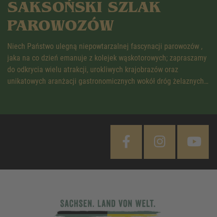
SAKSOŃSKI SZLAK
PAROWOZÓW
Niech Państwo ulegną niepowtarzalnej fascynacji parowozów ,
jaka na co dzień emanuje z kolejek wąskotorowych; zapraszamy
do odkrycia wielu atrakcji, urokliwych krajobrazów oraz
unikatowych aranżacji gastronomicznych wokół dróg żelaznych…