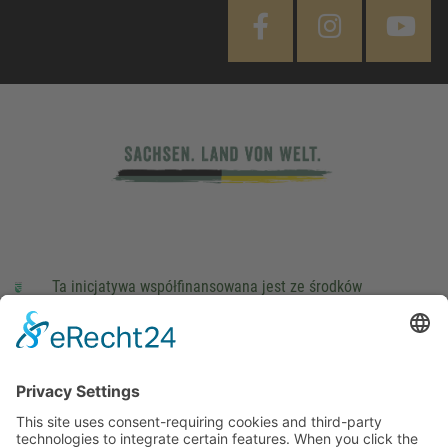
Ta inicjatywa współfinansowana jest ze środków
podatkowych na podstawie potwierdzonego przez
parlamentarzystów Landtagu Saksońskiego budżetu.
stopka redakcyjna
Ochrona danych osobowych
Cookie Settings