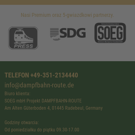
Nasi Premium oraz 5-gwiazdkowi partnerzy.
TELEFON +49-351-2134440
info@dampfbahn-route.de
Biuro klienta:
SOEG mbH Projekt DAMPFBAHN-ROUTE
Am Alten Güterboden 4, 01445 Radebeul, Germany
Godziny otwarcia:
Od poniedziałku do piątku 09.30-17.00