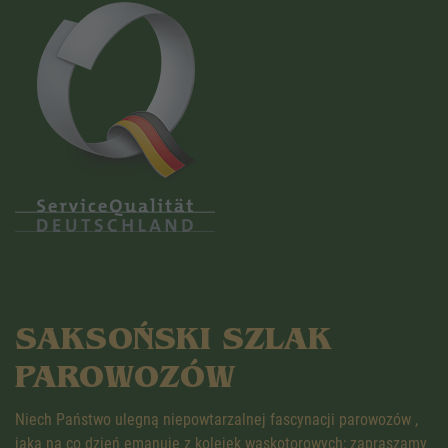
SAKSOŃSKI SZLAK
PAROWOZÓW
Niech Państwo ulegną niepowtarzalnej fascynacji parowozów ,
jaka na co dzień emanuje z kolejek wąskotorowych; zapraszamy