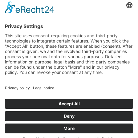
podatkowych na podstawie potwierdzonego przez
parlamentarzystów Landtagu Saksońskiego budżetu.
stopka redakcyjna
Ochrona danych osobowych
Cookie Settings
This site uses consent-requiring cookies and third-party
technologies to integrate certain features. When you click the
"Accept All" button, these features are enabled (consent).
After consent is given, we and the involved third-party
companies process your personal data for various purposes.
Detailed information on purpose, legal basis and third party
companies can be found under the button "More" and in our
privacy policy. You can revoke your consent at any time.
DENY
ACCEPT
MORE
Powered by
&
Legal notice
|
Privacy policy