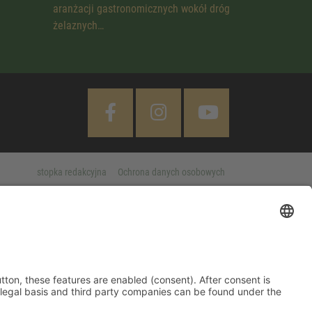
aranżacji gastronomicznych wokół dróg
żelaznych…
stopka redakcyjna
Ochrona danych osobowych
Cookie Settings
 "Accept All" button, these features are enabled (consent). After
d information on purpose, legal basis and third party companies