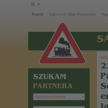
PL
(current)
Powrót
Saksoński Szlak Parowozów
Reg
S
Info
2
P
SZUKAM
S
PARTNERA
e
l