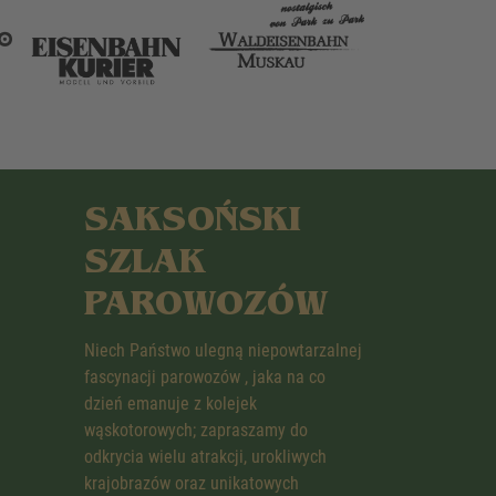
SAKSOŃSKI
SZLAK
PAROWOZÓW
Niech Państwo ulegną niepowtarzalnej
fascynacji parowozów , jaka na co
dzień emanuje z kolejek
wąskotorowych; zapraszamy do
odkrycia wielu atrakcji, urokliwych
krajobrazów oraz unikatowych