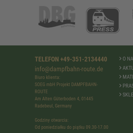
TELEFON +49-351-2134440
O N
AKTU
info@dampfbahn-route.de
MATE
Biuro klienta:
SOEG mbH Projekt DAMPFBAHN-
PRA
ROUTE
SKLE
Am Alten Güterboden 4, 01445
Radebeul, Germany
Godziny otwarcia:
Od poniedziałku do piątku 09.30-17.00