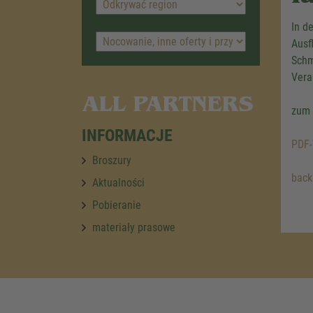
In d
Ausf
Schm
Vera
ALL PARTNERS
zum 
INFORMACJE
PDF-
Broszury
back
Aktualności
Pobieranie
materiały prasowe