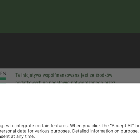
Ta inicjatywa współfinansowana jest ze środków
podatkowych na podstawie potwierdzonego przez
parlamentarzystów Landtagu Saksońskiego budżetu.
-party technologies to integrate certain features. When you click the
 companies process your personal data for various purposes. Detaile
rivacy policy. You can revoke your consent at any time.