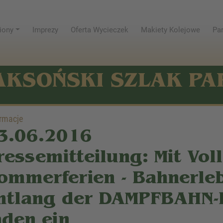
iony
Imprezy
Oferta Wycieczek
Makiety Kolejowe
Par
AKSOŃSKI SZLAK P
rmacje
3.06.2016
ressemitteilung: Mit Vol
ommerferien - Bahnerle
ntlang der DAMPFBAHN-
aden ein