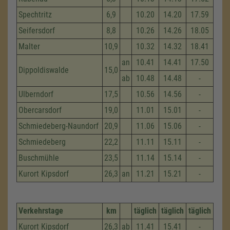
Spechtritz
6,9
10.20
14.20
17.59
Seifersdorf
8,8
10.26
14.26
18.05
Malter
10,9
10.32
14.32
18.41
an
10.41
14.41
17.50
Dippoldiswalde
15,0
ab
10.48
14.48
-
Ulberndorf
17,5
10.56
14.56
-
Obercarsdorf
19,0
11.01
15.01
-
Schmiedeberg-Naundorf
20,9
11.06
15.06
-
Schmiedeberg
22,2
11.11
15.11
-
Buschmühle
23,5
11.14
15.14
-
Kurort Kipsdorf
26,3
an
11.21
15.21
-
Verkehrstage
km
täglich
täglich
täglich
Kurort Kipsdorf
26,3
ab
11.41
15.41
-