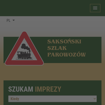
PL
SAKSOŃSKI
SZLAK
PAROWOZÓW
SZUKAM
IMPREZY