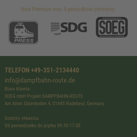
Nasi Premium oraz 5-gwiazdkowi partnerzy.
TELEFON +49-351-2134440
info@dampfbahn-route.de
Biuro klienta:
SOEG mbH Projekt DAMPFBAHN-ROUTE
Am Alten Güterboden 4, 01445 Radebeul, Germany
Godziny otwarcia:
Od poniedziałku do piątku 09.30-17.00