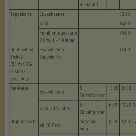
Rückfahrt
Tageskarte
Erwachsener
33,10
Kind
16,60
Familientageskarte
75,00
2 Erw. 1 - 4 Kinder
Deutschland-
Erwachsener
12,00
Ticket
Tageskarte
(58 €) SDG-
Historik
Zuschlag
5er-Karte
5
13,20
26,00
3
Erwachsener
Einzelfahrten
5
6,80
13,20
1
Kind 6-14 Jahre
Einzelfahrten
Gruppenkarte
einfache
3,00
5,90
ab 10 Pers
Fahrt