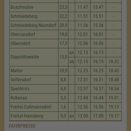
Buschmühle
23,5
11.47
15.47
-
Schmiedeberg
22,2
11.51
15.51
-
Schmiedeberg-Naundorf
20,9
11.56
15.56
-
Obercarsdorf
19,0
12.01
16.01
-
Ulberndorf
17,5
12.06
16.06
-
an
12.13
16.13
-
Dippoldiswalde
15,0
ab
12.15
16.15
18.32
Malter
10,9
12.25
16.25
18.42
Seifersdorf
8,8
12.31
16.31
18.48
Spechtritz
6,9
12.37
16.37
18.54
Rabenau
5,3
12.44
16.44
19.01
Freital-Coßmannsdorf
1,6
12.56
16.56
19.13
Freital-Hainsberg
0,0
an
13.00
17.00
19.17
FAHRPREISE