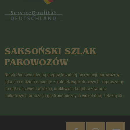
SAKSOŃSKI SZLAK
PAROWOZÓW
Niech Państwo ulegną niepowtarzalnej fascynacji parowozów ,
jaka na co dzień emanuje z kolejek wąskotorowych; zapraszamy
do odkrycia wielu atrakcji, urokliwych krajobrazów oraz
unikatowych aranżacji gastronomicznych wokół dróg żelaznych…