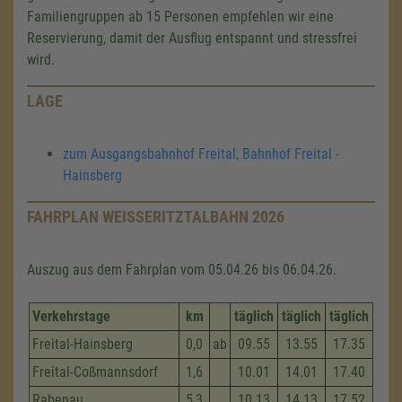
Familiengruppen ab 15 Personen empfehlen wir eine
Reservierung, damit der Ausflug entspannt und stressfrei
wird.
LAGE
zum Ausgangsbahnhof Freital, Bahnhof Freital -
Hainsberg
FAHRPLAN WEISSERITZTALBAHN 2026
Auszug aus dem Fahrplan vom 05.04.26 bis 06.04.26.
Verkehrstage
km
täglich
täglich
täglich
Freital-Hainsberg
0,0
ab
09.55
13.55
17.35
Freital-Coßmannsdorf
1,6
10.01
14.01
17.40
Rabenau
5,3
10.13
14.13
17.52