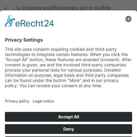
Ta inicjatywa współfinansowana jest ze środków
podatkowych na podstawie potwierdzonego przez
parlamentarzystów Landtagu Saksońskiego budżetu.
stopka redakcyjna
Ochrona danych osobowych
Cookie Settings
This site uses consent-requiring cookies and third-party
technologies to integrate certain features. When you click the
"Accept All" button, these features are enabled (consent).
After consent is given, we and the involved third-party
companies process your personal data for various purposes.
Detailed information on purpose, legal basis and third party
companies can be found under the button "More" and in our
privacy policy. You can revoke your consent at any time.
DENY
ACCEPT
MORE