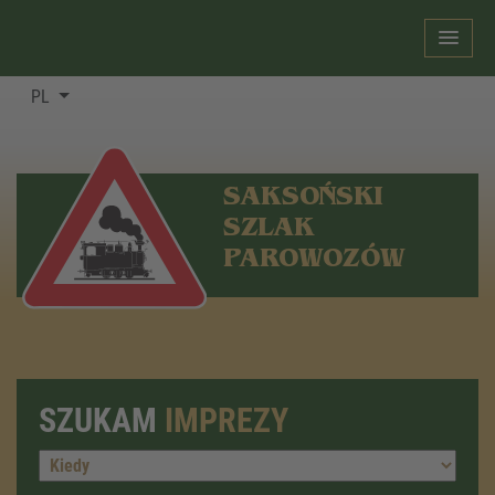
PL
SAKSOŃSKI
SZLAK
PAROWOZÓW
SZUKAM
IMPREZY