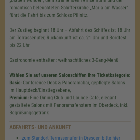
„Blauen Wunder“, dem strahlenden Fernsehturm und der
romantisch beleuchteten Schifferkirche „Maria am Wasser“
führt die Fahrt bis zum Schloss Pillnitz.
Der Zustieg beginnt 18 Uhr – Abfahrt des Schiffes ist 18 Uhr
am Terrassenufer, Rückankunft ist ca. 21 Uhr und Bordfest
bis 22 Uhr.
Gastronomie enthalten: weihnachtliches 3-Gang-Menü
Wählen Sie auf unseren Salonschiffen ihre Ticketkategorie:
Basic:
Conference Deck & Panoramabar, gepflegte Salons
im Hauptdeck/Einstiegsebene,
Premium:
Fine Dining Club und Lounge Café, elegant
gestaltete Salons mit Panoramafenstern im Oberdeck, inkl.
Begrüßungsgetränk
ABFAHRTS- UND ANKUNFT
zum Standort Terrassenufer in Dresden bitte hier