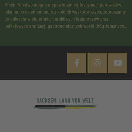
Niech Państwo ulegną niepowtarzalnej fascynacji parowozów ,
jaka na co dzień emanuje z kolejek wąskotorowych; zapraszamy
do odkrycia wielu atrakcji, urokliwych krajobrazów oraz
unikatowych aranżacji gastronomicznych wokół dróg żelaznych…