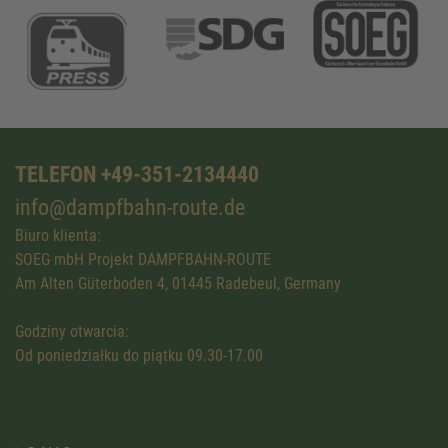
TELEFON +49-351-2134440
info@dampfbahn-route.de
Biuro klienta:
SOEG mbH Projekt DAMPFBAHN-ROUTE
Am Alten Güterboden 4, 01445 Radebeul, Germany
Godziny otwarcia:
Od poniedziałku do piątku 09.30-17.00