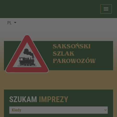
PL
SAKSOŃSKI
SZLAK
PAROWOZÓW
SZUKAM
IMPREZY