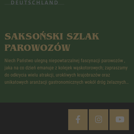
SAKSOŃSKI SZLAK
PAROWOZÓW
Niech Państwo ulegną niepowtarzalnej fascynacji parowozów ,
jaka na co dzień emanuje z kolejek wąskotorowych; zapraszamy
do odkrycia wielu atrakcji, urokliwych krajobrazów oraz
unikatowych aranżacji gastronomicznych wokół dróg żelaznych…