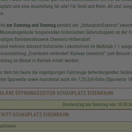
uplatz und eine Ausstellung für alle! Für Groß und Klein, Alt und Jun
en.
ils
am Samstag und Sonntag
pendelt der „SchauplatzExpress“ zwisc
Museumsgelände fungierenden historischen Güterschuppen an der F
aligen Bahnbetriebswerk Chemnitz-Hilbersdorf.
 sind mehrere dutzend historische Lokomotiven im Maßstab 1:1 ausges
erausstellung „Eisenbahn verbindet! Railway connects!“ zum Besuch 
amstag im Monat in Betrieb erlebt werden.
er dem bis heute die regelspurigen Fahrzeuge beherbergenden Gelän
 mm
Spurweite sowie manchmal auch die 7,25-Zoll-Bahn (Spurweite
1
ULÄRE ÖFFNUNGSZEITEN SCHAUPLATZ EISENBAHN
Donnerstag bis Sonntag von 10.00 bi
TRITT SCHAUPLATZ EISENBAHN
wachsene