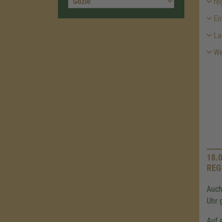
reg
Ein
La
We
18.
REG
Auch
Uhr 
Auf 