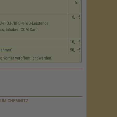
frei
6,– €
SJ-/FÖJ-/BFD-/FWD-Leistende,
ss, Inhaber ICOM-Card.
10,– €
lnehmer)
50,– €
g vorher veröffentlicht werden.
EUM CHEMNITZ