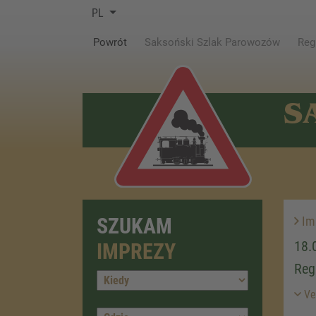
PL
(current)
Powrót
Saksoński Szlak Parowozów
Reg
S
SZUKAM
Im
18.
IMPREZY
Reg
Ver