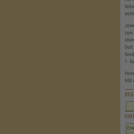
Scha
woll
Jewe
zum 
ehem
Dort
Sond
1. S
Hint
600
REG
EIN
Er