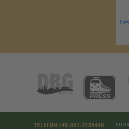
Powr
TELEFON +49-351-2134440
O N