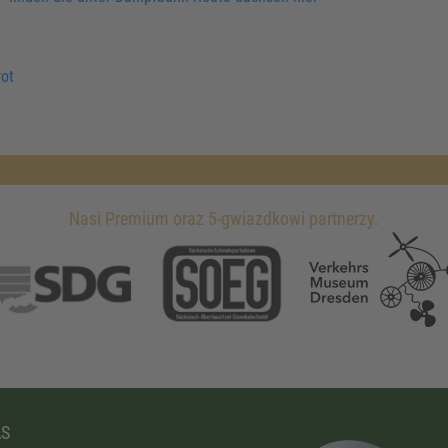
ot
Nasi Premium oraz 5-gwiazdkowi partnerzy.
AS