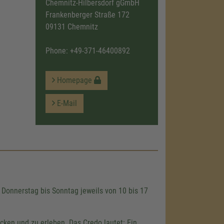
Chemnitz-Hilbersdorf gGmbH
Frankenberger Straße 172
09131 Chemnitz
Phone:
+49-371-46400892
Homepage
E-Mail
Donnerstag bis Sonntag jeweils von 10 bis 17
cken und zu erleben. Das Credo lautet: Ein