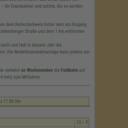
g – für Eisenbahner und solche, die es werden
hen dem Reiterstellwerk hinter dem als Eingang
rankenberger Straße und dem
1 km
entfernten
tellt und lädt in diesem Jahr die
ein. Die Modelleisenbahnanlage kann jeweils am
de verkehrt
an Wochenenden
die
Feldbahn
auf
84 mm
) zum Mitfahren.
s 17.00 Uhr
12,– €