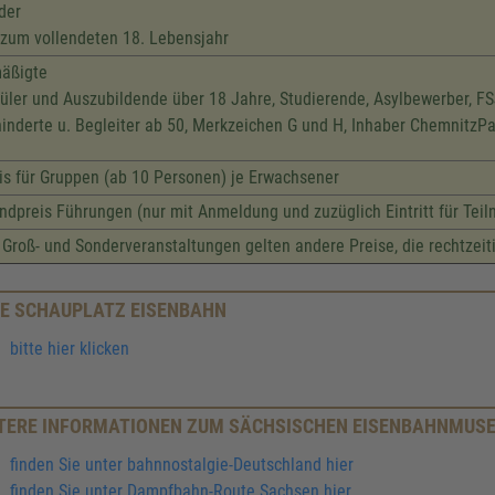
der
 zum vollendeten 18. Lebensjahr
äßigte
üler und Auszubildende über 18 Jahre, Studierende, Asylbewerber, F
inderte u. Begleiter ab 50, Merkzeichen G und H, Inhaber ChemnitzPa
is für Gruppen (ab 10 Personen) je Erwachsener
ndpreis Führungen (nur mit Anmeldung und zuzüglich Eintritt für Tei
 Groß- und Sonderveranstaltungen gelten andere Preise, die rechtzeiti
E SCHAUPLATZ EISENBAHN
bitte hier klicken
TERE INFORMATIONEN ZUM SÄCHSISCHEN EISENBAHNMUS
finden Sie unter bahnnostalgie-Deutschland hier
finden Sie unter Dampfbahn-Route Sachsen hier