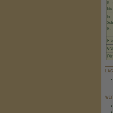
Kin
bis
Erm
Sch
Beh
Pre
Gru
Für
LAG
WEI