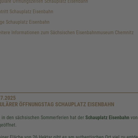
uläre Öffnungszeiten Schauplatz Eisenbahn
tritt Schauplatz Eisenbahn
ge Schauplatz Eisenbahn
itere Informationen zum Sächsischen Eisenbahnmuseum Chemnitz
07.2025
ULÄRER ÖFFNUNGSTAG SCHAUPLATZ EISENBAHN
 in den sächsischen Sommerferien hat der
Schauplatz Eisenbahn
von 
geöffnet.
einer Fläche von 26 Hektar gibt es am authentischen Ort viel zu entde