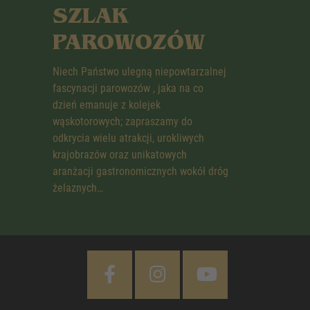
SZLAK
PAROWOZÓW
Niech Państwo ulegną niepowtarzalnej
fascynacji parowozów , jaka na co
dzień emanuje z kolejek
wąskotorowych; zapraszamy do
odkrycia wielu atrakcji, urokliwych
krajobrazów oraz unikatowych
aranżacji gastronomicznych wokół dróg
żelaznych…