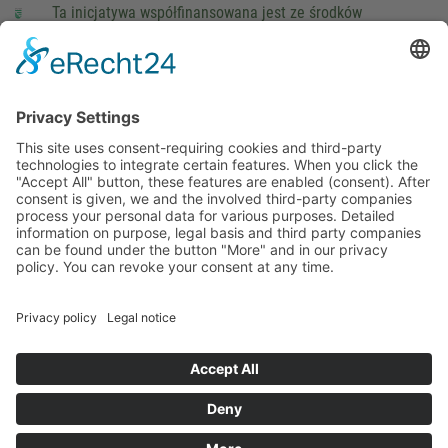
Ta inicjatywa współfinansowana jest ze środków
podatkowych na podstawie potwierdzonego przez
parlamentarzystów Landtagu Saksońskiego budżetu.
stopka redakcyjna
Ochrona danych osobowych
Cookie Settings
This site uses consent-requiring cookies and third-party
technologies to integrate certain features. When you click the
"Accept All" button, these features are enabled (consent).
After consent is given, we and the involved third-party
companies process your personal data for various purposes.
Detailed information on purpose, legal basis and third party
companies can be found under the button "More" and in our
privacy policy. You can revoke your consent at any time.
DENY
ACCEPT
MORE
Powered by
&