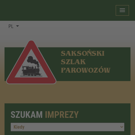
PL
SAKSOŃSKI
SZLAK
PAROWOZÓW
SZUKAM
IMPREZY