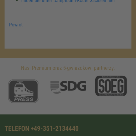
finden Sie unter Dampfbahn-Route Sachsen hier
Powrot
Nasi Premium oraz 5-gwiazdkowi partnerzy.
TELEFON +49-351-2134440