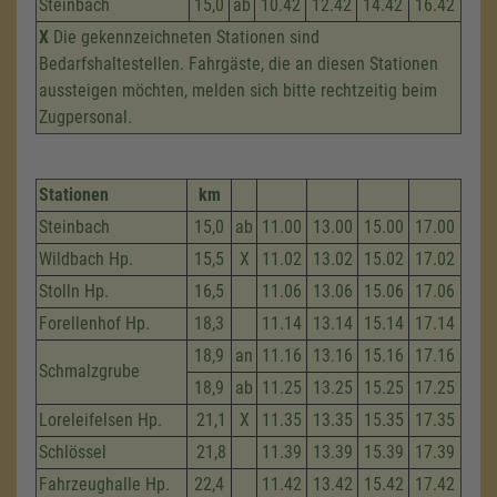
Steinbach
15,0
ab
10.42
12.42
14.42
16.42
X
Die gekennzeichneten Stationen sind
Bedarfshaltestellen. Fahrgäste, die an diesen Stationen
aussteigen möchten, melden sich bitte rechtzeitig beim
Zugpersonal.
Stationen
km
Steinbach
15,0
ab
11.00
13.00
15.00
17.00
Wildbach Hp.
15,5
X
11.02
13.02
15.02
17.02
Stolln Hp.
16,5
11.06
13.06
15.06
17.06
Forellenhof Hp.
18,3
11.14
13.14
15.14
17.14
18,9
an
11.16
13.16
15.16
17.16
Schmalzgrube
18,9
ab
11.25
13.25
15.25
17.25
Loreleifelsen Hp.
21,1
X
11.35
13.35
15.35
17.35
Schlössel
21,8
11.39
13.39
15.39
17.39
Fahrzeug­halle Hp.
22,4
11.42
13.42
15.42
17.42