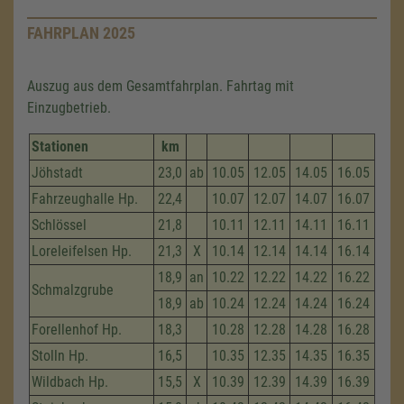
FAHRPLAN 2025
Auszug aus dem Gesamtfahrplan. Fahrtag mit
Einzugbetrieb.
Stationen
km
Jöhstadt
23,0
ab
10.05
12.05
14.05
16.05
Fahrzeug­halle Hp.
22,4
10.07
12.07
14.07
16.07
Schlössel
21,8
10.11
12.11
14.11
16.11
Loreleifelsen Hp.
21,3
X
10.14
12.14
14.14
16.14
18,9
an
10.22
12.22
14.22
16.22
Schmalzgrube
18,9
ab
10.24
12.24
14.24
16.24
Forellenhof Hp.
18,3
10.28
12.28
14.28
16.28
Stolln Hp.
16,5
10.35
12.35
14.35
16.35
Wildbach Hp.
15,5
X
10.39
12.39
14.39
16.39