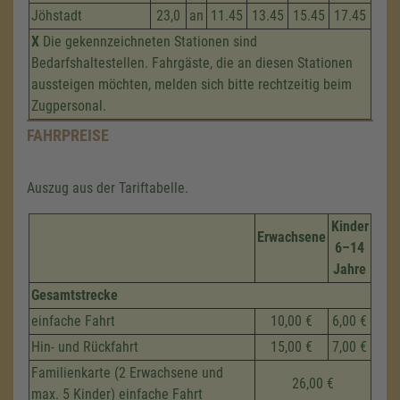
Jöhstadt
23,0
an
11.45
13.45
15.45
17.45
X
Die gekennzeichneten Stationen sind
Bedarfshaltestellen. Fahrgäste, die an diesen Stationen
aussteigen möchten, melden sich bitte rechtzeitig beim
Zugpersonal.
FAHRPREISE
Auszug aus der Tariftabelle.
Kinder
Erwachsene
6–14
Jahre
Gesamtstrecke
einfache Fahrt
10,00 €
6,00 €
Hin- und Rückfahrt
15,00 €
7,00 €
Familienkarte (2 Erwachsene und
26,00 €
max. 5 Kinder) einfache Fahrt