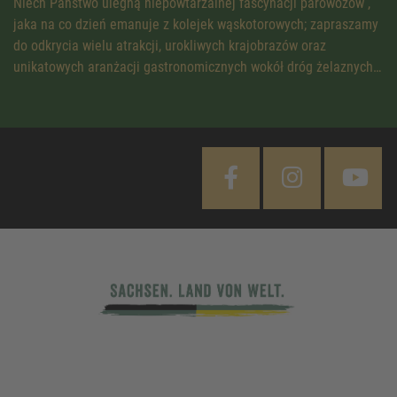
Niech Państwo ulegną niepowtarzalnej fascynacji parowozów ,
jaka na co dzień emanuje z kolejek wąskotorowych; zapraszamy
do odkrycia wielu atrakcji, urokliwych krajobrazów oraz
unikatowych aranżacji gastronomicznych wokół dróg żelaznych…