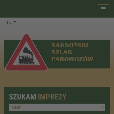
PL
SAKSOŃSKI
SZLAK
PAROWOZÓW
SZUKAM
IMPREZY