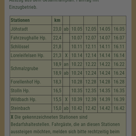
Einzugbetrieb.
Stationen
km
Jöhstadt
23,0
ab
10.05
12.05
14.05
16.05
Fahrzeug­halle Hp.
22,4
10.07
12.07
14.07
16.07
Schlössel
21,8
10.11
12.11
14.11
16.11
Loreleifelsen Hp.
21,3
X
10.14
12.14
14.14
16.14
18,9
an
10.22
12.22
14.22
16.22
Schmalzgrube
18,9
ab
10.24
12.24
14.24
16.24
Forellenhof Hp.
18,3
10.28
12.28
14.28
16.28
Stolln Hp.
16,5
10.35
12.35
14.35
16.35
Wildbach Hp.
15,5
X
10.39
12.39
14.39
16.39
Steinbach
15,0
ab
10.42
12.42
14.42
16.42
X
Die gekennzeichneten Stationen sind
Bedarfshaltestellen. Fahrgäste, die an diesen Stationen
aussteigen möchten, melden sich bitte rechtzeitig beim