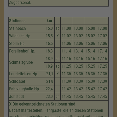
Zugpersonal.
Stationen
km
Steinbach
15,0
ab
11.00
13.00
15.00
17.00
Wildbach Hp.
15,5
X
11.02
13.02
15.02
17.02
Stolln Hp.
16,5
11.06
13.06
15.06
17.06
Forellenhof Hp.
18,3
11.14
13.14
15.14
17.14
18,9
an
11.16
13.16
15.16
17.16
Schmalzgrube
18,9
ab
11.25
13.25
15.25
17.25
Loreleifelsen Hp.
21,1
X
11.35
13.35
15.35
17.35
Schlössel
21,8
11.39
13.39
15.39
17.39
Fahrzeug­halle Hp.
22,4
11.42
13.42
15.42
17.42
Jöhstadt
23,0
an
11.45
13.45
15.45
17.45
X
Die gekennzeichneten Stationen sind
Bedarfshaltestellen. Fahrgäste, die an diesen Stationen
aussteigen möchten, melden sich bitte rechtzeitig beim