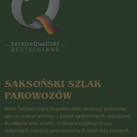
SAKSOŃSKI SZLAK
PAROWOZÓW
Niech Państwo ulegną niepowtarzalnej fascynacji parowozów ,
jaka na co dzień emanuje z kolejek wąskotorowych; zapraszamy
do odkrycia wielu atrakcji, urokliwych krajobrazów oraz
unikatowych aranżacji gastronomicznych wokół dróg żelaznych…