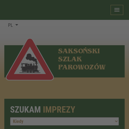
PL
SAKSOŃSKI
SZLAK
PAROWOZÓW
SZUKAM
IMPREZY