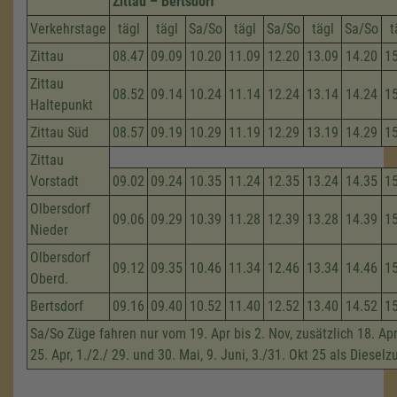
Zittau – Bertsdorf
Verkehrstage
tägl
tägl
Sa/So
tägl
Sa/So
tägl
Sa/So
t
Zittau
08.47
09.09
10.20
11.09
12.20
13.09
14.20
1
Zittau
08.52
09.14
10.24
11.14
12.24
13.14
14.24
1
Haltepunkt
Zittau Süd
08.57
09.19
10.29
11.19
12.29
13.19
14.29
1
Zittau
Vorstadt
09.02
09.24
10.35
11.24
12.35
13.24
14.35
1
Olbersdorf
09.06
09.29
10.39
11.28
12.39
13.28
14.39
1
Nieder
Olbersdorf
09.12
09.35
10.46
11.34
12.46
13.34
14.46
1
Oberd.
Bertsdorf
09.16
09.40
10.52
11.40
12.52
13.40
14.52
1
Sa/So Züge fahren nur vom 19. Apr bis 2. Nov, zusätzlich 18. Apri
25. Apr, 1./2./ 29. und 30. Mai, 9. Juni, 3./31. Okt 25 als Dieselz