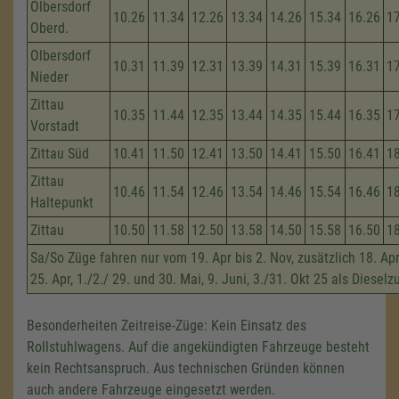
Olbersdorf
10.26
11.34
12.26
13.34
14.26
15.34
16.26
1
Oberd.
Olbersdorf
10.31
11.39
12.31
13.39
14.31
15.39
16.31
1
Nieder
Zittau
10.35
11.44
12.35
13.44
14.35
15.44
16.35
1
Vorstadt
Zittau Süd
10.41
11.50
12.41
13.50
14.41
15.50
16.41
1
Zittau
10.46
11.54
12.46
13.54
14.46
15.54
16.46
1
Haltepunkt
Zittau
10.50
11.58
12.50
13.58
14.50
15.58
16.50
1
Sa/So Züge fahren nur vom 19. Apr bis 2. Nov, zusätzlich 18. Apri
25. Apr, 1./2./ 29. und 30. Mai, 9. Juni, 3./31. Okt 25 als Dieselz
Besonderheiten Zeitreise-Züge: Kein Einsatz des
Rollstuhlwagens. Auf die angekündigten Fahrzeuge besteht
kein Rechtsanspruch. Aus technischen Gründen können
auch andere Fahrzeuge eingesetzt werden.