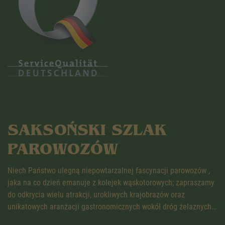
SAKSOŃSKI SZLAK
PAROWOZÓW
Niech Państwo ulegną niepowtarzalnej fascynacji parowozów ,
jaka na co dzień emanuje z kolejek wąskotorowych; zapraszamy
do odkrycia wielu atrakcji, urokliwych krajobrazów oraz
unikatowych aranżacji gastronomicznych wokół dróg żelaznych…