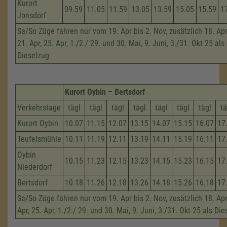
Kurort
09.59
11.05
11.59
13.05
13.59
15.05
15.59
1
Jonsdorf
Sa/So Züge fahren nur vom 19. Apr bis 2. Nov, zusätzlich 18. Apri
21. Apr, 25. Apr, 1./2./ 29. und 30. Mai, 9. Juni, 3./31. Okt 25 als
Dieselzug
Kurort Oybin – Bertsdorf
Verkehrstage
tägl
tägl
tägl
tägl
tägl
tägl
tägl
tä
Kurort Oybin
10.07
11.15
12.07
13.15
14.07
15.15
16.07
17
Teufelsmühle
10.11
11.19
12.11
13.19
14.11
15.19
16.11
17
Oybin
10.15
11.23
12.15
13.23
14.15
15.23
16.15
17
Niederdorf
Bertsdorf
10.18
11.26
12.18
13.26
14.18
15.26
16.18
17
Sa/So Züge fahren nur vom 19. Apr bis 2. Nov, zusätzlich 18. Apri
Apr, 25. Apr, 1./2./ 29. und 30. Mai, 9. Juni, 3./31. Okt 25 als Di