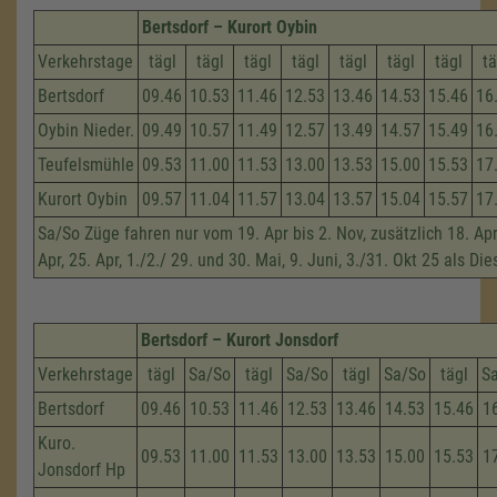
Bertsdorf – Kurort Oybin
Verkehrstage
tägl
tägl
tägl
tägl
tägl
tägl
tägl
tä
Bertsdorf
09.46
10.53
11.46
12.53
13.46
14.53
15.46
16
Oybin Nieder.
09.49
10.57
11.49
12.57
13.49
14.57
15.49
16
Teufelsmühle
09.53
11.00
11.53
13.00
13.53
15.00
15.53
17
Kurort Oybin
09.57
11.04
11.57
13.04
13.57
15.04
15.57
17
Sa/So Züge fahren nur vom 19. Apr bis 2. Nov, zusätzlich 18. Apri
Apr, 25. Apr, 1./2./ 29. und 30. Mai, 9. Juni, 3./31. Okt 25 als Di
Bertsdorf – Kurort Jonsdorf
Verkehrstage
tägl
Sa/So
tägl
Sa/So
tägl
Sa/So
tägl
S
Bertsdorf
09.46
10.53
11.46
12.53
13.46
14.53
15.46
1
Kuro.
09.53
11.00
11.53
13.00
13.53
15.00
15.53
1
Jonsdorf Hp