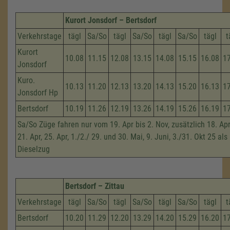
Kurort Jonsdorf – Bertsdorf
Verkehrstage
tägl
Sa/So
tägl
Sa/So
tägl
Sa/So
tägl
t
Kurort
10.08
11.15
12.08
13.15
14.08
15.15
16.08
1
Jonsdorf
Kuro.
10.13
11.20
12.13
13.20
14.13
15.20
16.13
1
Jonsdorf Hp
Bertsdorf
10.19
11.26
12.19
13.26
14.19
15.26
16.19
1
Sa/So Züge fahren nur vom 19. Apr bis 2. Nov, zusätzlich 18. Apri
21. Apr, 25. Apr, 1./2./ 29. und 30. Mai, 9. Juni, 3./31. Okt 25 als
Dieselzug
Bertsdorf – Zittau
Verkehrstage
tägl
Sa/So
tägl
Sa/So
tägl
Sa/So
tägl
t
Bertsdorf
10.20
11.29
12.20
13.29
14.20
15.29
16.20
1