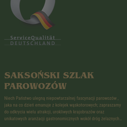
SAKSOŃSKI SZLAK
PAROWOZÓW
Niech Państwo ulegną niepowtarzalnej fascynacji parowozów ,
jaka na co dzień emanuje z kolejek wąskotorowych; zapraszamy
do odkrycia wielu atrakcji, urokliwych krajobrazów oraz
unikatowych aranżacji gastronomicznych wokół dróg żelaznych…