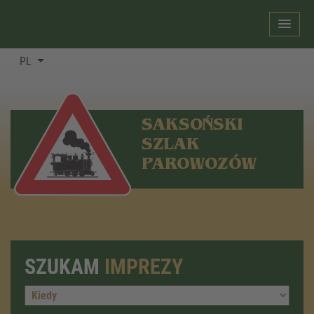
PL
SAKSOŃSKI
SZLAK
PAROWOZÓW
SZUKAM
IMPREZY