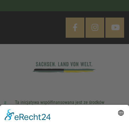
Ta inicjatywa współfinansowana jest ze środków
podatkowych na podstawie potwierdzonego przez
parlamentarzystów Landtagu Saksońskiego budżetu.