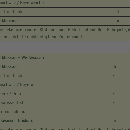
uschwitz / Bayerweiche
erturmteich
X
d Muskau
an
e gekennzeichneten Stationen sind Bedarfshaltestellen. Fahrgäste, 
den sich bitte rechtzeitig beim Zugpersonal.
 Muskau – Weißwasser
d Muskau
ab
erturmteich
X
uschwitz / Bayerw.
lenz / Gora
X
ßwasser Ost
X
seumsbahnhof
ßwasser Teichstr.
an
e gekennzeichneten Stationen sind Bedarfshaltestellen. Fahrgäste, 