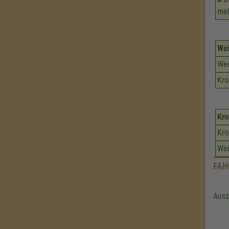
mel
We
Wei
Kr
Kr
Kr
Wei
FAH
Ausz