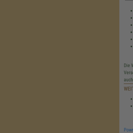
Die 
Vers
auch
WEI
Powr