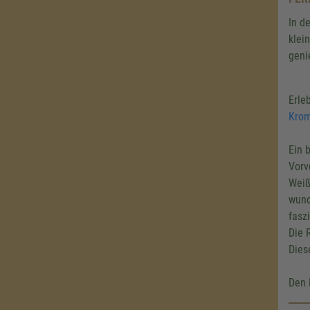
In d
klei
geni
Erle
Krom
Ein 
Vorv
Weiß
wund
fasz
Die 
Dies
Den 