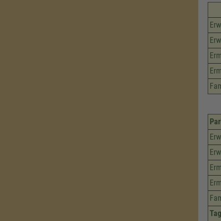
Erw
Erw
Erm
Erm
Fam
Par
Erw
Erw
Erm
Erm
Fam
Tag