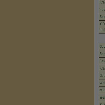
Kra
Feu
Ba
X
Di
mel
Bad
Ba
Feu
Kra
Gab
Wei
Mu
Wei
X
Di