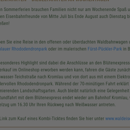
en Sommerferien brauchen Familien nicht nur am Wochenende Spaß u
nen Eisenbahnfreunde von Mitte Juli bis Ende August auch Dienstag b
eßen!
ben Sie eine Reise in den offenen oder überdachten Waldbahnwagen u
lauer Rhododendronpark
oder im malerischen
Fürst-Pückler-Park
in 
besonderes Highlight sind dabei die Anschlüsse an den Blütenexpress
erkauf im Onlineshop erworben werden kann, fahren die Gäste zunä
wasser-Teichstraße nach Kromlau und von dort aus mit einem Elektro
ervollen Rhododendronpark. Während der 70-minütigen Fahrt erklärt
inierenden Landschaftsgarten. Auch bleibt natürlich eine Gelegenhei
Rundfahrt mit dem Blütenexpress endet wieder am Bahnhof Kromlau, 
elzug um 16.30 Uhr Ihren Rückweg nach Weißwasser antreten.
Link zum Kauf eines Kombi-Ticktes finden Sie hier unter
www.waldeis