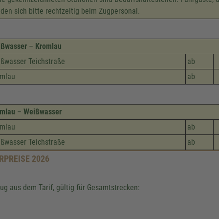
den sich bitte rechtzeitig beim Zugpersonal.
ißwasser
–
Kromlau
ßwasser Teichstraße
ab
omlau
ab
omlau
–
Weißwasser
omlau
ab
ßwasser Teichstraße
ab
RPREISE 2026
ug aus dem Tarif, gültig für Gesamtstrecken: