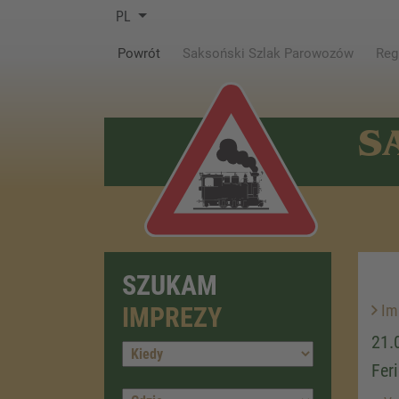
PL
(current)
Powrót
Saksoński Szlak Parowozów
Reg
S
SZUKAM
Im
IMPREZY
21.
Fer