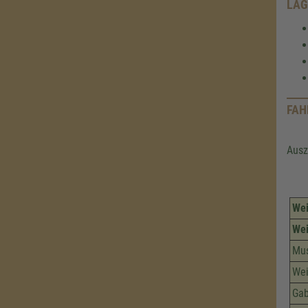
LAG
FAH
Ausz
Wei
Wei
Mu
Wei
Gab