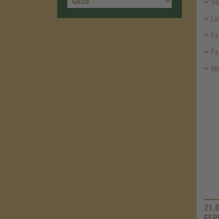
Ver
La
Fah
Fa
We
21.
FER