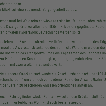
chenthalbahn.
e blickt auf eine spannende Vergangenheit zurück:
schopautal bei Waldheim entwickelten sich im 19. Jahrhundert zahlrei
ten. Dazu gehörte vor allem die 1856 in Kriebstein gegründete Papier
ten privaten Papierfabrik Deutschlands werden sollte.
bestehenden Eisenbahnstrecken verliefen aber weit oberhalb des Talg
t möglich. Als großer Güterkunde des Bahnhofs Waldheim wurden die 
ald überstieg das Transportvolumen die Kapazitäten des Bahnhofs und
 zur Hälfte an den Kosten beteiligten, beteiligten, errichteten die K.S
gbahn mit zwei großen Brückenbauwerken.
viele andere Strecken auch wurde die Anschlussbahn nach über 100 Ja
schenthalbahn“ um die noch vorhandenen Reste der Anschlußbahn. U
et der Verein zu besonderen Anlässen öffentliche Fahrten an.
iesem Fahrtag finden wieder Fahrten zwischen den Brücken statt. 
chtigen. Für leibliches Wohl wird auch bestens gesorgt.