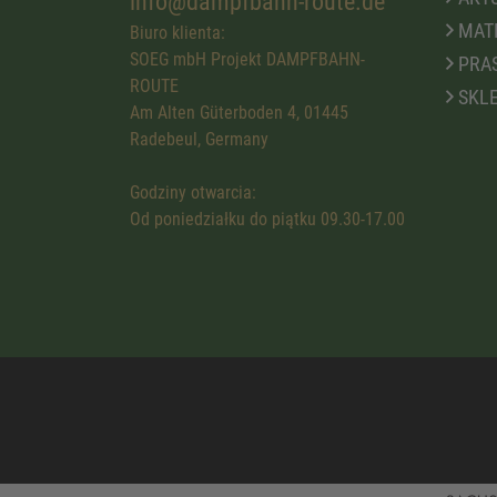
info@dampfbahn-route.de
MATE
Biuro klienta:
SOEG mbH Projekt DAMPFBAHN-
PRA
ROUTE
SKLE
Am Alten Güterboden 4, 01445
Radebeul, Germany
Godziny otwarcia:
Od poniedziałku do piątku 09.30-17.00