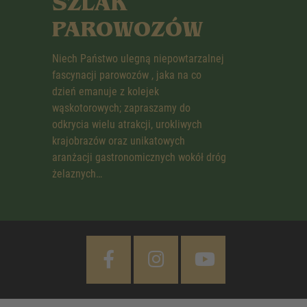
SZLAK
PAROWOZÓW
Niech Państwo ulegną niepowtarzalnej
fascynacji parowozów , jaka na co
dzień emanuje z kolejek
wąskotorowych; zapraszamy do
odkrycia wielu atrakcji, urokliwych
krajobrazów oraz unikatowych
aranżacji gastronomicznych wokół dróg
żelaznych…