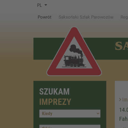
PL
(current)
Powrót
Saksoński Szlak Parowozów
Reg
S
SZUKAM
Im
IMPREZY
14.
Fah