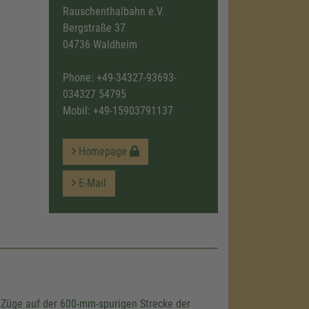
Rauschenthalbahn e.V.
Bergstraße 37
04736 Waldheim
Phone:
+49-34327-93693-
034327 54795
Mobil:
+49-15903791137
Homepage
E-Mail
 Züge auf der 600-mm-spurigen Strecke der