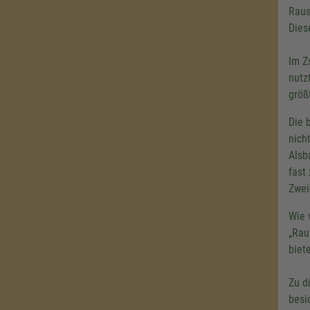
Raus
Dies
Im Z
nutz
größ
Die 
nich
Alsb
fast
Zwei
Wie 
„Rau
biet
Zu d
besi