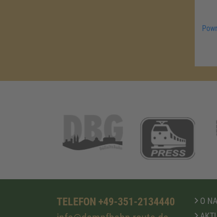
Powr
TELEFON +49-351-2134440
O N
AKTU