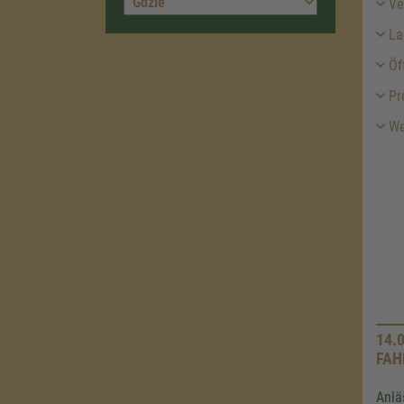
Ver
La
Öff
Pr
We
14.
FAH
Anlä