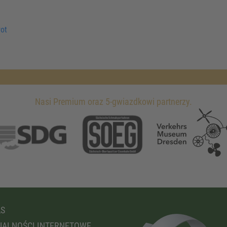
ot
Nasi Premium oraz 5-gwiazdkowi partnerzy.
AS
ALNOŚCI INTERNETOWE