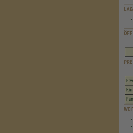
LAG
ÖFF
PRE
Erw
Kin
Fam
WEI