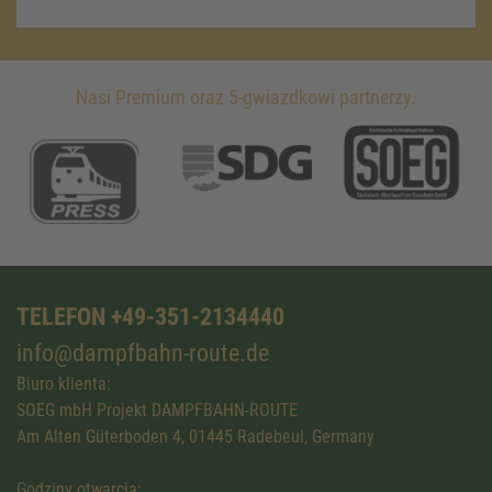
Nasi Premium oraz 5-gwiazdkowi partnerzy.
TELEFON +49-351-2134440
info@dampfbahn-route.de
Biuro klienta:
SOEG mbH Projekt DAMPFBAHN-ROUTE
Am Alten Güterboden 4, 01445 Radebeul, Germany
Godziny otwarcia: