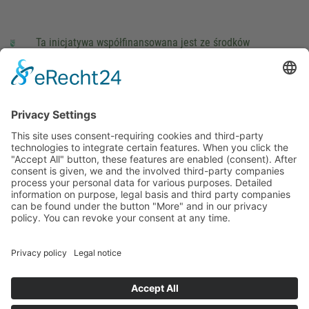
Ta inicjatywa współfinansowana jest ze środków
podatkowych na podstawie potwierdzonego przez
parlamentarzystów Landtagu Saksońskiego budżetu.
stopka redakcyjna
Ochrona danych osobowych
Cookie Settings
This site uses consent-requiring cookies and third-party
technologies to integrate certain features. When you click the
"Accept All" button, these features are enabled (consent).
After consent is given, we and the involved third-party
companies process your personal data for various purposes.
Detailed information on purpose, legal basis and third party
companies can be found under the button "More" and in our
privacy policy. You can revoke your consent at any time.
DENY
ACCEPT
MORE