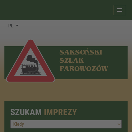
PL
SAKSOŃSKI
SZLAK
PAROWOZÓW
SZUKAM
IMPREZY