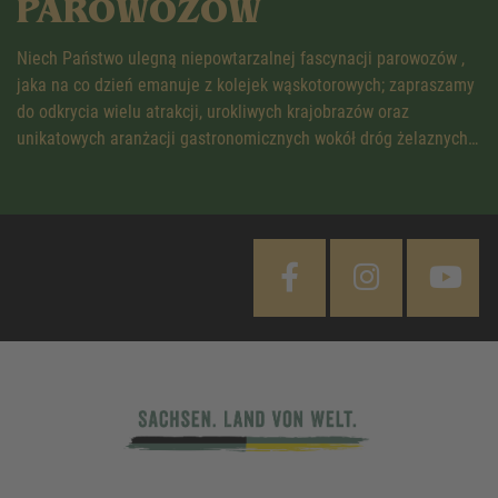
PAROWOZÓW
Niech Państwo ulegną niepowtarzalnej fascynacji parowozów ,
jaka na co dzień emanuje z kolejek wąskotorowych; zapraszamy
do odkrycia wielu atrakcji, urokliwych krajobrazów oraz
unikatowych aranżacji gastronomicznych wokół dróg żelaznych…