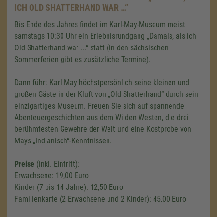
ICH OLD SHATTERHAND WAR …“
Bis Ende des Jahres findet im Karl-May-Museum meist
samstags 10:30 Uhr ein Erlebnisrundgang „Damals, als ich
Old Shatterhand war ...“ statt (in den sächsischen
Sommerferien gibt es zusätzliche Termine).
Dann führt Karl May höchstpersönlich seine kleinen und
großen Gäste in der Kluft von „Old Shatterhand“ durch sein
einzigartiges Museum. Freuen Sie sich auf spannende
Abenteuergeschichten aus dem Wilden Westen, die drei
berühmtesten Gewehre der Welt und eine Kostprobe von
Mays „Indianisch“-Kenntnissen.
Preise
(inkl. Eintritt):
Erwachsene: 19,00 Euro
Kinder (7 bis 14 Jahre): 12,50 Euro
Familienkarte (2 Erwachsene und 2 Kinder): 45,00 Euro