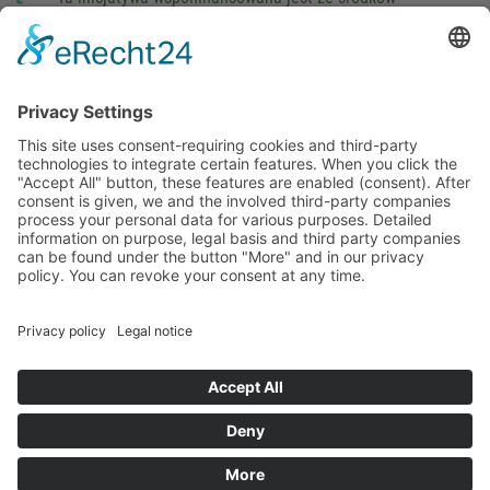
podatkowych na podstawie potwierdzonego przez
parlamentarzystów Landtagu Saksońskiego budżetu.
stopka redakcyjna
Ochrona danych osobowych
Cookie Settings
This site uses consent-requiring cookies and third-party
technologies to integrate certain features. When you click the
"Accept All" button, these features are enabled (consent).
After consent is given, we and the involved third-party
companies process your personal data for various purposes.
Detailed information on purpose, legal basis and third party
companies can be found under the button "More" and in our
privacy policy. You can revoke your consent at any time.
DENY
ACCEPT
MORE
Powered by
&