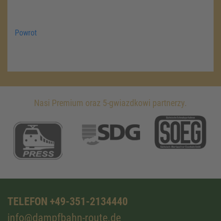
Powrot
Nasi Premium oraz 5-gwiazdkowi partnerzy.
TELEFON +49-351-2134440
info@dampfbahn-route.de