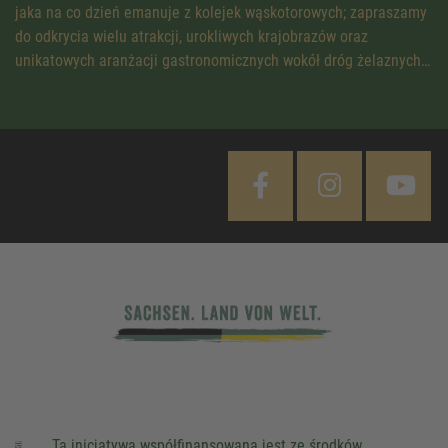
jaka na co dzień emanuje z kolejek wąskotorowych; zapraszamy
do odkrycia wielu atrakcji, urokliwych krajobrazów oraz
unikatowych aranżacji gastronomicznych wokół dróg żelaznych…
Ta inicjatywa współfinansowana jest ze środków