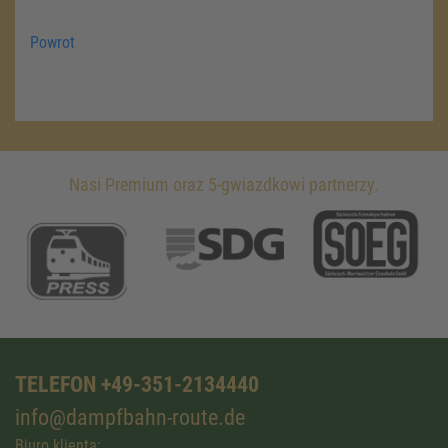
Powrot
Nasi Premium oraz 5-gwiazdkowi partnerzy.
TELEFON +49-351-2134440
info@dampfbahn-route.de
Biuro klienta: