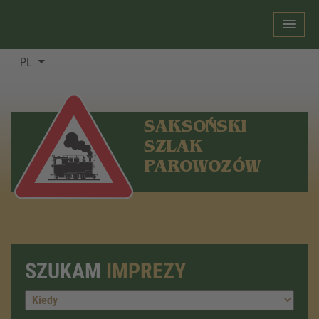
PL
SAKSOŃSKI
SZLAK
PAROWOZÓW
SZUKAM
IMPREZY