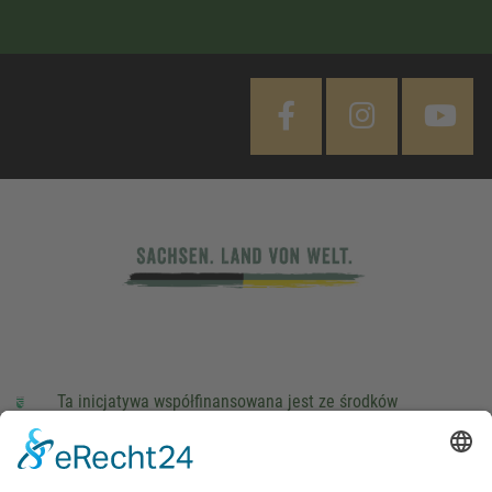
Ta inicjatywa współfinansowana jest ze środków
podatkowych na podstawie potwierdzonego przez
parlamentarzystów Landtagu Saksońskiego budżetu.