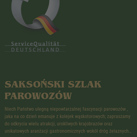
SAKSOŃSKI SZLAK
PAROWOZÓW
Niech Państwo ulegną niepowtarzalnej fascynacji parowozów ,
jaka na co dzień emanuje z kolejek wąskotorowych; zapraszamy
do odkrycia wielu atrakcji, urokliwych krajobrazów oraz
unikatowych aranżacji gastronomicznych wokół dróg żelaznych…